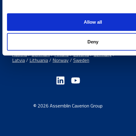
Offices
Media contacts
Send us a contact request
Allow all
Country sites
Deny
Austria
/
Denmark
/
Finland
/
Estonia
/
Germany
/
Latvia
/
Lithuania
/
Norway
/
Sweden
© 2026 Assemblin Caverion Group