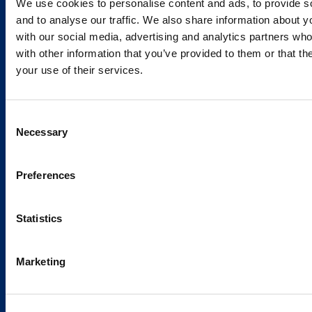
We use cookies to personalise content and ads, to provide s
and to analyse our traffic. We also share information about yo
Services and Solutions
with our social media, advertising and analytics partners wh
with other information that you’ve provided to them or that th
your use of their services.
Caverion
Consent
Necessary
Selection
Sustainability
Careers
Preferences
Latest news
Our success stories
Statistics
Marketing
Contacts